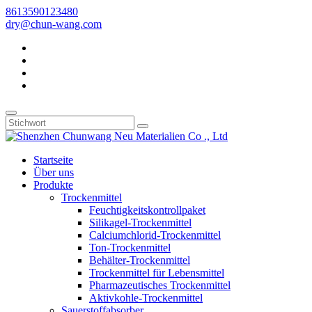
8613590123480
dry@chun-wang.com
Startseite
Über uns
Produkte
Trockenmittel
Feuchtigkeitskontrollpaket
Silikagel-Trockenmittel
Calciumchlorid-Trockenmittel
Ton-Trockenmittel
Behälter-Trockenmittel
Trockenmittel für Lebensmittel
Pharmazeutisches Trockenmittel
Aktivkohle-Trockenmittel
Sauerstoffabsorber