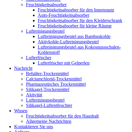
Feuchtigkeitsabsorber
Feuchtigkeitsabsorber für den Innenraum
Auto-Feuchtigkeitsabsorber
Feuchtigkeitsabsorber für den Kleiderschrank
Feuchtigkeitsabsorber für kleine Räume
Luftreinigungsbeutel
Luftreinigungsbeutel aus Bambuskohle
Aktivkohle-Luftreinigungsbeutel
Luftreinigungsbeutel aus Kokosnussschalen-
Kohlenstoff
Lufterfrischer
Lufterfrischer mit Gelperlen
Nachricht
Behälter-Trockenmittel
Calciumchlorid-Trockenmittel
Pharmazeutisches Trockenmittel
Silikagel-Trockenmittel
Aktivität
Luftreinigungsbeutel
Silikagel-Luftentfeuchter
Wissen
Feuchtigkeitsabsorber für den Haushalt
Allgemeine Nachrichten
Kontaktieren Sie uns
Anfrage