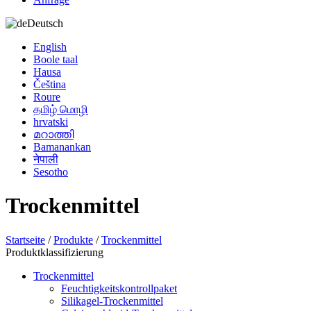
Deutsch
English
Boole taal
Hausa
Čeština
Roure
தமிழ் மொழி
hrvatski
മറാത്തി
Bamanankan
नेपाली
Sesotho
Trockenmittel
Startseite
/
Produkte
/
Trockenmittel
Produktklassifizierung
Trockenmittel
Feuchtigkeitskontrollpaket
Silikagel-Trockenmittel